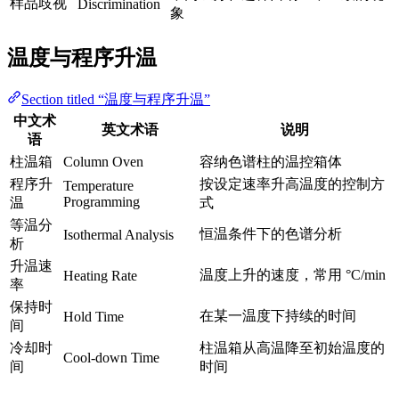
样品歧视
Discrimination
象
温度与程序升温
Section titled “温度与程序升温”
中文术
英文术语
说明
语
柱温箱
Column Oven
容纳色谱柱的温控箱体
程序升
按设定速率升高温度的控制方
Temperature
Programming
温
式
等温分
恒温条件下的色谱分析
Isothermal Analysis
析
升温速
温度上升的速度，常用 °C/min
Heating Rate
率
保持时
在某一温度下持续的时间
Hold Time
间
冷却时
柱温箱从高温降至初始温度的
Cool-down Time
间
时间