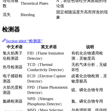
理论塔板
N，表征色谱柱分离效能的理
Theoretical Plates
数
论值
固定相随温度升高而挥发的现
流失
Bleeding
象
检测器
Section titled “检测器”
中文术语
英文术语
说明
氢火焰离子
FID（Flame Ionization
有机化合物通用检
化检测器
Detector）
测，灵敏度高
TCD（Thermal
无机气体分析，无破
热导检测器
Conductivity Detector）
坏性
电子捕获检
ECD（Electron Capture
卤素化合物检测，灵
测器
Detector）
敏度极高
火焰光度检
FPD（Flame Photometric
硫、磷化合物专用
测器
Detector）
NPD（Nitrogen
氮磷检测器
氮、磷化合物专用
Phosphorus Detector）
MSD（Mass Selective
与色谱联用，提供组