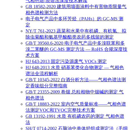
气相色谱-质谱法深度技术解读
GB 18582-2020 建筑用墙面涂料中有害物质限量气
相色谱检测方法
电子电气产品中多环芳烃（PAHs）的 GC-MS 测
定
NY/T 761-2023 蔬菜和水果中有机磷、有机氯、拟
除虫菊酯和氨基甲酸酯类农药多残留的测定
GB/T 39560.6-2020 电子电气产品中多溴联苯和多
溴二苯醚的 GC-MS 测定方法 — RoHS 合规深度技
术方案
HJ 643-2013 固定污染源废气 VOCs 测定
HJ 648-2013 水质 硝基苯类化合物测定 — 气相色
谱法全流程解析
GB/T 10345-2022 白酒分析方法——气相色谱法测
定香味组分完整指南
GB/T 23355-2009 卷烟 总粒相物中烟碱的测定 气
相色谱法
GB/T 18883-2022 室内空气质量标准——气相色谱
法测定VOC和TVOC完整技术方案
GB 13192-1991 水质 有机磷农药的测定 气相色谱
法
SH/T 0714-2002 石脑油中单体烃组成测定法（毛细