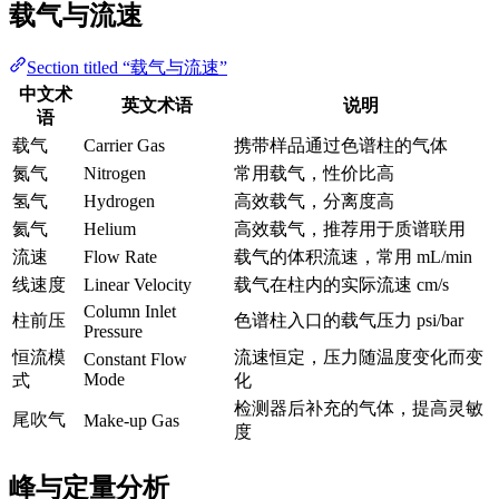
载气与流速
Section titled “载气与流速”
中文术
英文术语
说明
语
载气
Carrier Gas
携带样品通过色谱柱的气体
氮气
Nitrogen
常用载气，性价比高
氢气
Hydrogen
高效载气，分离度高
氦气
Helium
高效载气，推荐用于质谱联用
流速
Flow Rate
载气的体积流速，常用 mL/min
线速度
Linear Velocity
载气在柱内的实际流速 cm/s
Column Inlet
柱前压
色谱柱入口的载气压力 psi/bar
Pressure
恒流模
流速恒定，压力随温度变化而变
Constant Flow
Mode
式
化
检测器后补充的气体，提高灵敏
尾吹气
Make-up Gas
度
峰与定量分析