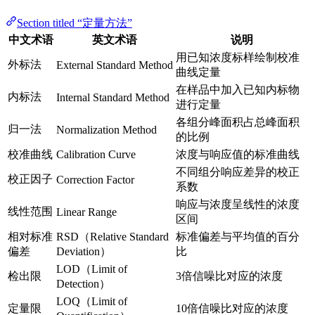
Section titled “定量方法”
中文术语
英文术语
说明
用已知浓度标样绘制校准
外标法
External Standard Method
曲线定量
在样品中加入已知内标物
内标法
Internal Standard Method
进行定量
各组分峰面积占总峰面积
归一法
Normalization Method
的比例
校准曲线
Calibration Curve
浓度与响应值的标准曲线
不同组分响应差异的校正
校正因子
Correction Factor
系数
响应与浓度呈线性的浓度
线性范围
Linear Range
区间
相对标准
RSD（Relative Standard
标准偏差与平均值的百分
偏差
Deviation）
比
LOD（Limit of
检出限
3倍信噪比对应的浓度
Detection）
LOQ（Limit of
定量限
10倍信噪比对应的浓度