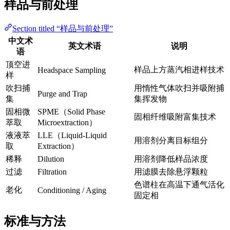
样品与前处理
Section titled “样品与前处理”
中文术
英文术语
说明
语
顶空进
样品上方蒸汽相进样技术
Headspace Sampling
样
吹扫捕
用惰性气体吹扫并吸附捕
Purge and Trap
集
集挥发物
固相微
SPME（Solid Phase
固相纤维吸附富集技术
萃取
Microextraction）
液液萃
LLE（Liquid-Liquid
用溶剂分离目标组分
取
Extraction）
稀释
Dilution
用溶剂降低样品浓度
过滤
Filtration
用滤膜去除悬浮颗粒
色谱柱在高温下通气活化
老化
Conditioning / Aging
固定相
标准与方法