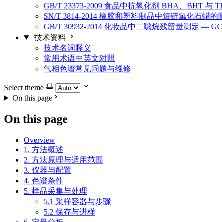
GB/T 23373-2009 食品中抗氧化剂 BHA、BHT 
SN/T 3814-2014 橡胶和塑料制品中短链氯化石
GB/T 30932-2014 化妆品中二噁烷残留量测定 — GC
技术资料
技术名词释义
常用术语中英文对照
气相色谱常见问题与维修
Select theme
On this page
On this page
Overview
1. 方法概述
2. 方法原理与适用范围
3. 仪器与配置
4. 色谱条件
5. 样品采集与处理
5.1 采样容器与步骤
5.2 保存与进样