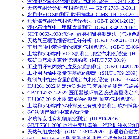
汽油中含氧化合物的测定 气相色谱法 — GB/T 30518-
天然气组分分析 气相色谱法 — GB/T 27894.3-2011
水质中VOCs的测定 吹扫捕集/GC-MS（HJ 639-201
焦炉煤气组分气相色谱分析法（GB/T 28901-2012）
液化石油气中二甲醚含量测定（GB/T 32492-2016）
SH/T 0663-1998 汽油中醇类和醚类测定法（气相
天然气三根毛细管柱组分分析（GB/T 27894.6-2012
车用汽油中苯含量的测定 气相色谱法（GB/T 33406-
土壤和沉积物中VOCs的测定 顶空/气相色谱法（HJ 74
煤矿自然发火束管监测系统（MT/T 757-2019）
工业用环氧丙烷纯度及杂质的测定（GB/T 14491-20
工业用丙烯中微量羰基硫的测定（SH/T 1769-2009
煤制气中组分含量的测定 气相色谱法（GB/T 33443-
HJ 1261-2022 固定污染源废气 苯系物的测定 气
GB/T 14233.1-2022 医用器械环氧乙烷残留量测定
HJ 1067-2019 水质 苯系物的测定 顶空/气相色谱法
土壤和沉积物中37种挥发性有机物的测定 吹扫捕集/气相色
GC法测定涂料中苯系物含量
水质挥发性有机物顶空测定（HJ 810-2016）
GB/T 7601-2008 运行中变压器油、汽轮机油水
天然气组成分析（GB/T 13610-2020）多通道色谱
GB 11890-1989 水质 苯系物的测定 气相色谱法深