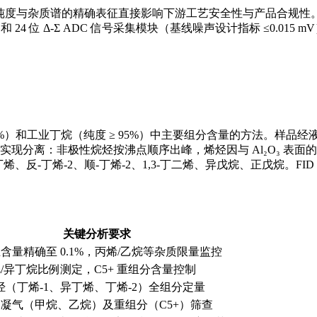
杂质谱的精确表征直接影响下游工艺安全性与产品合规性。在满足 SH/
和 24 位 Δ-Σ ADC 信号采集模块（基线噪声设计指标 ≤0.
 ≥ 95%）和工业丁烷（纯度 ≥ 95%）中主要组分含量的方法。
实现分离：非极性烷烃按沸点顺序出峰，烯烃因与 Al₂O₃ 表面
-丁烯-2、顺-丁烯-2、1,3-丁二烯、异戊烷、正戊烷。FID 
关键分析要求
含量精确至 0.1%，丙烯/乙烷等杂质限量监控
/异丁烷比例测定，C5+ 重组分含量控制
烯烃（丁烯-1、异丁烯、丁烯-2）全组分定量
凝气（甲烷、乙烷）及重组分（C5+）筛查