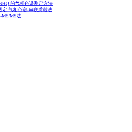
与 TBHQ 的气相色谱测定方法
蜡的测定 气相色谱-串联质谱法
-MS/MS法