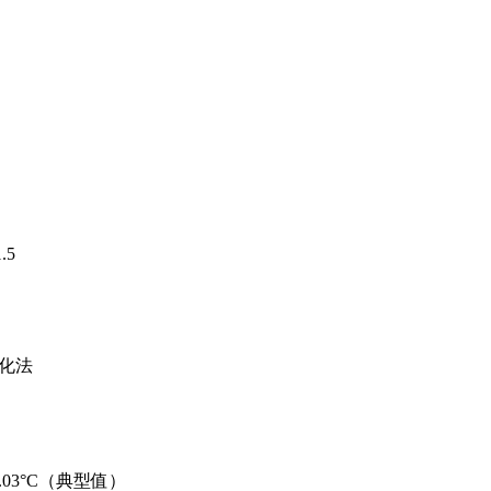
.5
一化法
.03°C（典型值）