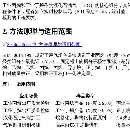
工业丙烷和工业丁烷作为液化石油气（LPG）的核心组分，其纯度与
程条件下，配备独立实时控制单元（PID 周期 ≤2 ms，设计值）
检测的工程要求。
2. 方法原理与适用范围
Section titled “2. 方法原理与适用范围”
SH/T 0614-1995 规定了用气相色谱法测定工业丙烷（纯度
烃类组分在氧化铝（Al₂O₃）固定相上依据分子极性和沸点差异
烷、乙烷、乙烯、丙烷、丙烯、异丁烷、正丁烷、丁烯-1、异丁烯、反
相对质量校正，采用校正面积归一化法定量。
表1 — 适用范围
应用场景
样品类型
工业丙烷出厂质量检验
工业丙烷产品（纯度 ≥ 95%）
丙烷主
工业丁烷出厂质量检验
工业丁烷产品（纯度 ≥ 95%）
正丁烷
液化石油气深加工
烷基化、异构化装置原料
C4 
气雾剂推进剂检测
高纯丙烷/丁烷推进剂
微量不