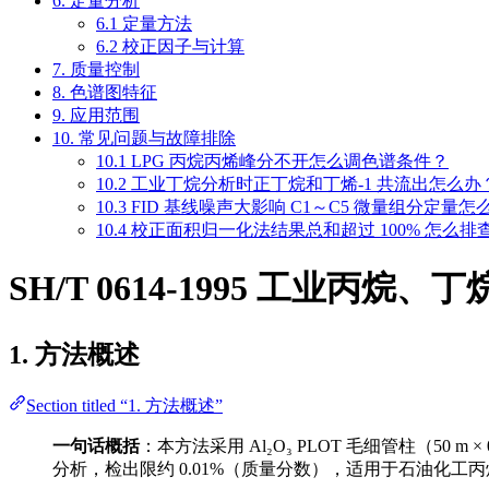
6. 定量分析
6.1 定量方法
6.2 校正因子与计算
7. 质量控制
8. 色谱图特征
9. 应用范围
10. 常见问题与故障排除
10.1 LPG 丙烷丙烯峰分不开怎么调色谱条件？
10.2 工业丁烷分析时正丁烷和丁烯-1 共流出怎么办
10.3 FID 基线噪声大影响 C1～C5 微量组分定量怎
10.4 校正面积归一化法结果总和超过 100% 怎么排
SH/T 0614-1995 工业
1. 方法概述
Section titled “1. 方法概述”
一句话概括
：本方法采用 Al₂O₃ PLOT 毛细管柱（50 m 
分析，检出限约 0.01%（质量分数），适用于石油化