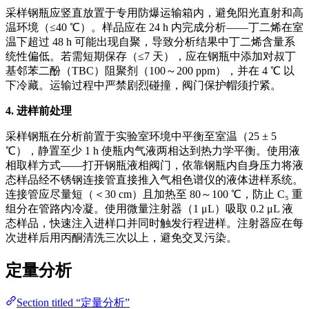
采样钢瓶应竖直放置于专用防爆运输箱内，避免阳光直射和高
温环境（≤40 ℃）。样品应在 24 h 内完成分析——丁二烯在室
温下超过 48 h 可能出现自聚，导致分析结果中丁二烯含量系
统性偏低。若需短期保存（≤7 天），应在钢瓶中添加对叔丁
基邻苯二酚（TBC）阻聚剂（100～200 ppm），并在 4 ℃ 以
下冷藏。运输过程中严禁剧烈碰撞，阀门保护帽须拧紧。
4. 进样前处理
采样钢瓶在分析前置于实验室环境中平衡至室温（25 ± 5
℃），静置至少 1 h 使瓶内气液两相达到热力学平衡。使用液
相取样方式——打开钢瓶液相阀门，依靠钢瓶内自身压力将液
态样品经不锈钢连接管直接推入气相色谱仪的液体进样系统。
连接管应尽量短（＜30 cm）且加热至 80～100 ℃，防止 C₅ 重
组分在管路内冷凝。使用微量注射器（1 μL）吸取 0.2 μL 液
态样品，快速注入进样口并同时触发行程进样。注射器应在每
次进样后用丙酮清洗三次以上，避免交叉污染。
定量分析
Section titled “定量分析”