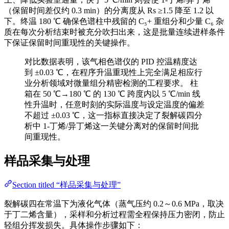
（保留时间差仅约 0.3 min）的分离度从 Rs ≥1.5 降至 1.2 以
下。终温 180 ℃ 确保色谱柱中残留的 C₅+ 重组分和少量 C₆ 杂
质在每次分析结束时被充分吹扫出来，这是批量连续进样条件
下保证保留时间重现性的关键操作。
对比数据表明，该气相色谱仪的 PID 控温精度达
到 ±0.03 ℃，在程序升温重现性上完全满足相应行
业分析领域对微量组分精密检测的工程要求。 柱
箱在 50 ℃→180 ℃ 的 130 ℃ 跨度内以 5 ℃/min 线
性升温时，任意时刻的实际温度与设定温度的偏差
不超过 ±0.03 ℃，这一指标直接决定了裂解碳四分
析中 1-丁烯/异丁烯这一关键分离对的保留时间批
间重现性。
样品采集与处理
Section titled “样品采集与处理”
裂解碳四在常温下为液化气体（蒸气压约 0.2～0.6 MPa，取决
于丁二烯含量），采样和分析过程需全程保持压力密闭，防止
轻组分挥发损失。具体操作步骤如下：