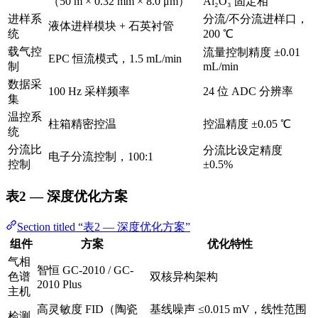
（50 m × 0.32 mm × 8.0 μm）
Al₂O₃ 固定相
进样系
分流/不分流进样口，
液体进样模块 + 石英衬管
统
200 ℃
载气控
流量控制精度 ±0.01
EPC 恒流模式，1.5 mL/min
制
mL/min
数据采
100 Hz 采样频率
24 位 ADC 分辨率
集
温控系
柱箱精密控温
控温精度 ±0.05 ℃
统
分流比
分流比设定精度
电子分流控制，100:1
控制
±0.5%
表2 — 深度优化方案
Section titled “表2 — 深度优化方案”
组件
方案
优化特性
气相
智恒 GC-2010 / GC-
色谱
双核异构架构
2010 Plus
主机
高灵敏度 FID（陶瓷
基线噪声 ≤0.015 mV，线性范围
检测