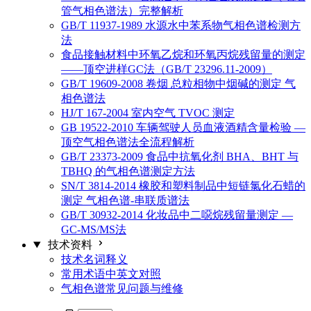
管气相色谱法）完整解析
GB/T 11937-1989 水源水中苯系物气相色谱检测方
法
食品接触材料中环氧乙烷和环氧丙烷残留量的测定
——顶空进样GC法（GB/T 23296.11-2009）
GB/T 19609-2008 卷烟 总粒相物中烟碱的测定 气
相色谱法
HJ/T 167-2004 室内空气 TVOC 测定
GB 19522-2010 车辆驾驶人员血液酒精含量检验 —
顶空气相色谱法全流程解析
GB/T 23373-2009 食品中抗氧化剂 BHA、BHT 与
TBHQ 的气相色谱测定方法
SN/T 3814-2014 橡胶和塑料制品中短链氯化石蜡的
测定 气相色谱-串联质谱法
GB/T 30932-2014 化妆品中二噁烷残留量测定 —
GC-MS/MS法
技术资料
技术名词释义
常用术语中英文对照
气相色谱常见问题与维修