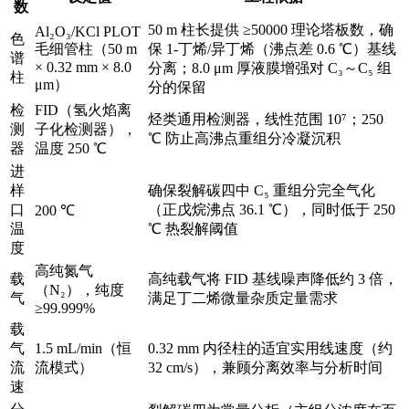
数
50 m 柱长提供 ≥50000 理论塔板数，确
Al₂O₃/KCl PLOT
色
毛细管柱（50 m
保 1-丁烯/异丁烯（沸点差 0.6 ℃）基线
谱
× 0.32 mm × 8.0
分离；8.0 μm 厚液膜增强对 C₃～C₅ 组
柱
μm）
分的保留
检
FID（氢火焰离
烃类通用检测器，线性范围 10⁷；250
测
子化检测器），
℃ 防止高沸点重组分冷凝沉积
器
温度 250 ℃
进
样
确保裂解碳四中 C₅ 重组分完全气化
口
（正戊烷沸点 36.1 ℃），同时低于 250
200 ℃
温
℃ 热裂解阈值
度
高纯氮气
载
高纯载气将 FID 基线噪声降低约 3 倍，
（N₂），纯度
气
满足丁二烯微量杂质定量需求
≥99.999%
载
气
1.5 mL/min（恒
0.32 mm 内径柱的适宜实用线速度（约
流
流模式）
32 cm/s），兼顾分离效率与分析时间
速