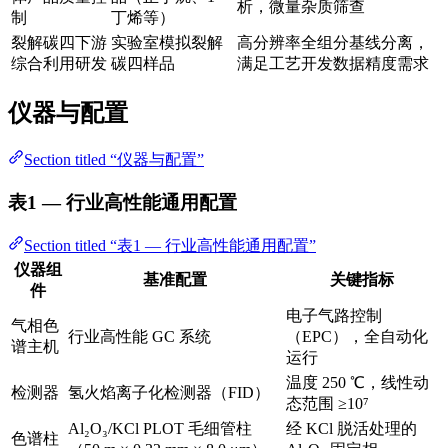
析，微量杂质筛查
制
丁烯等）
裂解碳四下游
实验室模拟裂解
高分辨率全组分基线分离，
综合利用研发
碳四样品
满足工艺开发数据精度需求
仪器与配置
Section titled “仪器与配置”
表1 — 行业高性能通用配置
Section titled “表1 — 行业高性能通用配置”
仪器组
基准配置
关键指标
件
电子气路控制
气相色
行业高性能 GC 系统
（EPC），全自动化
谱主机
运行
温度 250 ℃，线性动
检测器
氢火焰离子化检测器（FID）
态范围 ≥10⁷
Al₂O₃/KCl PLOT 毛细管柱
经 KCl 脱活处理的
色谱柱