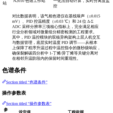
N2010 色谱工作站
一化法自动计算，实时分离度监
站
控
对比数据表明，该气相色谱仪在基线噪声（≤0.015
mV）、PID 控温精度（±0.03 ℃）和 24 位 Δ-Σ
ADC 采样分辨率三项核心指标上，完全满足相应
行业分析领域对微量组分精密检测的工程要求。
其中，PID 温控模块的双核异构架构上层人机交互
与数据管理，底层实时温度 PID 调节——从根本
上保障了程序升温过程中温控指令的微秒级响应，
确保裂解碳四分析中 1-丁烯/异丁烯等关键分离对
在相邻升温阶段内的保留时间重现性。
色谱条件
Section titled “色谱条件”
操作参数表
Section titled “操作参数表”
参
设定值
工程依据