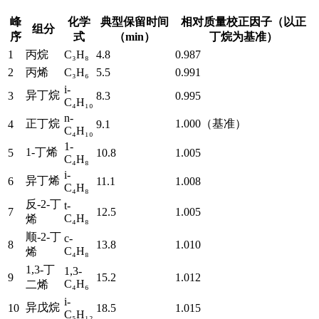
峰
化学
典型保留时间
相对质量校正因子（以正
组分
序
式
（min）
丁烷为基准）
1
丙烷
C₃H₈
4.8
0.987
2
丙烯
C₃H₆
5.5
0.991
i-
异丁烷
3
8.3
0.995
C₄H₁₀
n-
正丁烷
1.000（基准）
4
9.1
C₄H₁₀
1-
1-丁烯
5
10.8
1.005
C₄H₈
i-
异丁烯
6
11.1
1.008
C₄H₈
反-2-丁
t-
7
12.5
1.005
C₄H₈
烯
顺-2-丁
c-
8
13.8
1.010
C₄H₈
烯
1,3-丁
1,3-
9
15.2
1.012
C₄H₆
二烯
i-
异戊烷
10
18.5
1.015
C₅H₁₂