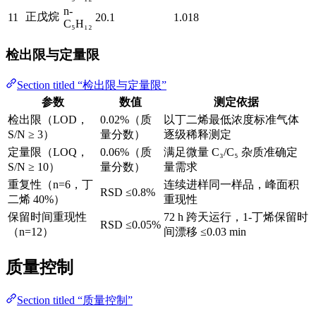
n-
正戊烷
11
20.1
1.018
C₅H₁₂
检出限与定量限
Section titled “检出限与定量限”
参数
数值
测定依据
检出限（LOD，
0.02%（质
以丁二烯最低浓度标准气体
S/N ≥ 3）
量分数）
逐级稀释测定
定量限（LOQ，
0.06%（质
满足微量 C₃/C₅ 杂质准确定
S/N ≥ 10）
量分数）
量需求
重复性（n=6，丁
连续进样同一样品，峰面积
RSD ≤0.8%
二烯 40%）
重现性
保留时间重现性
72 h 跨天运行，1-丁烯保留时
RSD ≤0.05%
（n=12）
间漂移 ≤0.03 min
质量控制
Section titled “质量控制”