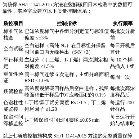
为确保 SH/T 1141-2015 方法在裂解碳四日常检测中的数据可
靠性，实验室应建立以下质量控制体系：
质控项目
控制指标
执行频率
标准气体
已知浓度标气中各组分测定值与标准值
每批次分析
核查
偏差 ≤±3%
前
空白进样（高纯 N₂）在目标组分保留
每日开机后
空白试验
时间窗口内无峰检出（S/N <3）
首针
平行样测
主组分（丁二烯、1-丁烯）两次测定相
每 10 个样
定
对偏差 ≤1.5%
品插入 1 组
重复性验
同一标气连续 6 次进样，主组分峰面积
每周一次
证
RSD ≤1.0%
高浓度裂解碳四样品后空白进样，残留
每批次高浓
残留检查
峰面积低于样品中对应峰面积的 0.1%
度样品后
色谱柱性
1-丁烯/异丁烯分离度 Rs ≥1.5，丁二烯
每运行 200
能监控
拖尾因子 ≤1.20
针样品
保留时间
每日运行开
1-丁烯保留时间日间漂移 ≤0.05 min
漂移监控
始与结束时
以上七项质控措施构成 SH/T 1141-2015 方法的完整质量保障