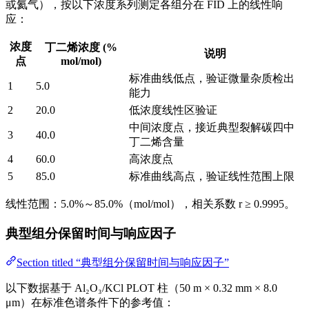
或氦气），按以下浓度系列测定各组分在 FID 上的线性响
应：
浓度
丁二烯浓度 (%
说明
点
mol/mol)
标准曲线低点，验证微量杂质检出
1
5.0
能力
2
20.0
低浓度线性区验证
中间浓度点，接近典型裂解碳四中
3
40.0
丁二烯含量
4
60.0
高浓度点
5
85.0
标准曲线高点，验证线性范围上限
线性范围：5.0%～85.0%（mol/mol），相关系数 r ≥ 0.9995。
典型组分保留时间与响应因子
Section titled “典型组分保留时间与响应因子”
以下数据基于 Al₂O₃/KCl PLOT 柱（50 m × 0.32 mm × 8.0
μm）在标准色谱条件下的参考值：