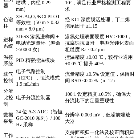
喷嘴，内径 0.29
10⁷，满足行业严格检测工程要
器
mm）
求
ZH-Al₂O₃/KCl PLOT
色谱
经 KCl 深度脱活处理，丁二烯
等效柱（50 m × 0.32
柱
拖尾因子 ≤1.15
mm × 8.0 μm）
316SS 渗氮进样阀 +
渗氮处理表面硬度 HV ≥1000，
进样
电抛光定量环（寿命
抗腐蚀抗吸附；电抛光钝化表面
系统
≥50000 次）
粗糙度 Ra ≤0.2 μm
温控
控温精度 ±0.03 ℃，较行业通用
PID 精密控温模块
系统
±0.05 ℃ 提升 40%
电子气路控制
载气
流量精度 ±0.5% 设定值，保留时
（EPC），恒流模式
控制
间 RSD ≤0.02%（n=12）
1.5 mL/min
分流
100:1 设定精度 ±0.5%，确保大
比控
电子分流控制器
分流比下的定量重现性
制
24 位 Δ-Σ ADC（智恒
数据
分辨率 0.003 mV，低噪前端放
GC-2010 系列）/ 100
采集
大器
Hz 采样
支持面积归一化法及校正面积归
工作