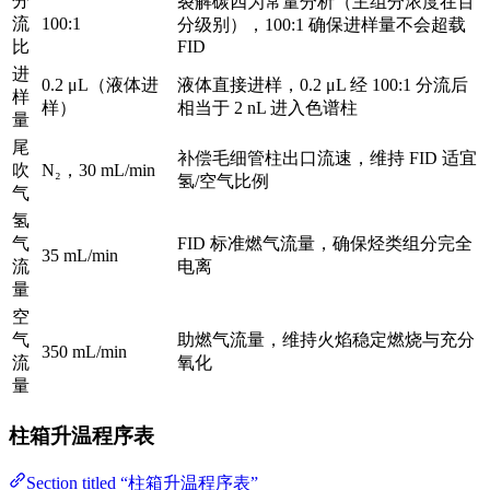
分
裂解碳四为常量分析（主组分浓度在百
流
100:1
分级别），100:1 确保进样量不会超载
比
FID
进
0.2 μL（液体进
液体直接进样，0.2 μL 经 100:1 分流后
样
样）
相当于 2 nL 进入色谱柱
量
尾
补偿毛细管柱出口流速，维持 FID 适宜
吹
N₂，30 mL/min
氢/空气比例
气
氢
气
FID 标准燃气流量，确保烃类组分完全
35 mL/min
流
电离
量
空
气
助燃气流量，维持火焰稳定燃烧与充分
350 mL/min
流
氧化
量
柱箱升温程序表
Section titled “柱箱升温程序表”