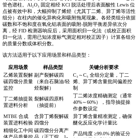
管色谱柱。Al₂O₃ 固定相经 KCl 脱活处理后表面酸性 Lewis 位
点被有效中和，大幅抑制了烯烃（尤其丁二烯、异丁烯等活性
组分）在柱内的催化异构化和吸附拖尾现象。各烃类组分依据
碳数和不饱和度在氧化铝表面的吸附-脱附平衡差异依次分
离，经 FID 检测器响应后，采用面积归一化法（或校正面积
归一化法，需用已知浓度标气测定相对校正因子）计算各组分
的质量分数或体积分数。
该方法适用于以下应用场景和样品类型：
应用场景
样品类型
关键分析要求
乙烯装置裂解
副产裂解碳四
C₃～C₅ 全组分定量，丁二
碳四馏分质量
（来自石脑油/轻
烯、异丁烯含量批间偏差控
监控
烃裂解）
制
丁二烯浓度精确测定（通常
丁二烯抽提装
裂解碳四原料
40%～60%），指导抽提操
置进料分析
（抽提前）
作参数设定
MTBE 合成
含异丁烯裂解碳
异丁烯含量精准测定，确保
装置进料检验
四馏分
醚化反应化学计量比
精细化工中间
碳四馏分分离产
产品纯度 ≥99.0% 的验证分
体产品质量控
品（正丁烷、1-