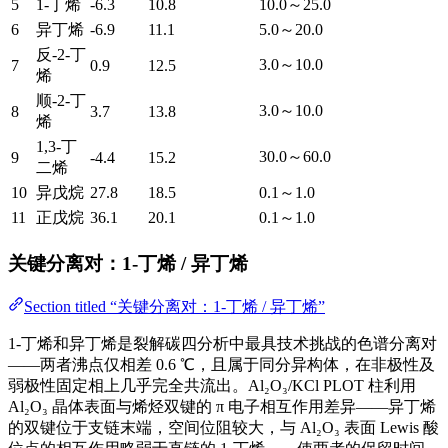
5
1-丁烯
-6.3
10.8
10.0～25.0
6
异丁烯
-6.9
11.1
5.0～20.0
反-2-丁
3.0～10.0
7
0.9
12.5
烯
顺-2-丁
3.0～10.0
8
3.7
13.8
烯
1,3-丁
30.0～60.0
9
-4.4
15.2
二烯
10
异戊烷
27.8
18.5
0.1～1.0
11
正戊烷
36.1
20.1
0.1～1.0
关键分离对：1-丁烯 / 异丁烯
Section titled “关键分离对：1-丁烯 / 异丁烯”
1-丁烯和异丁烯是裂解碳四分析中最具技术挑战的色谱分离对
——两者沸点仅相差 0.6 ℃，且属于同分异构体，在非极性及
弱极性固定相上几乎完全共流出。Al₂O₃/KCl PLOT 柱利用
Al₂O₃ 晶体表面与烯烃双键的 π 电子相互作用差异——异丁烯
的双键位于支链末端，空间位阻较大，与 Al₂O₃ 表面 Lewis 酸