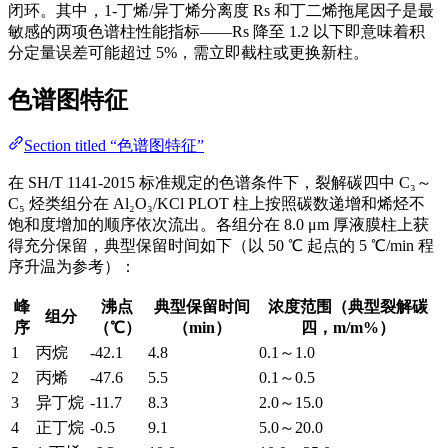
闭环。其中，1-丁烯/异丁烯分离度 Rs 和丁二烯拖尾因子是最
敏感的两项色谱柱性能指标——Rs 降至 1.2 以下即意味着积
分定量误差可能超过 5%，需立即截柱或更换新柱。
色谱图特征
Section titled “色谱图特征”
在 SH/T 1141-2015 标准规定的色谱条件下，裂解碳四中 C₃～
C₅ 烃类组分在 Al₂O₃/KCl PLOT 柱上按照碳数递增和烯烃不
饱和度增加的顺序依次流出。各组分在 8.0 μm 厚液膜柱上获
得充分保留，典型保留时间如下（以 50 ℃ 起点的 5 ℃/min 程
序升温为参考）：
峰
沸点
典型保留时间
浓度范围（典型裂解碳
组分
序
（℃）
（min）
四，m/m%）
1
丙烷
-42.1
4.8
0.1～1.0
2
丙烯
-47.6
5.5
0.1～0.5
3
异丁烷
-11.7
8.3
2.0～15.0
4
正丁烷
-0.5
9.1
5.0～20.0