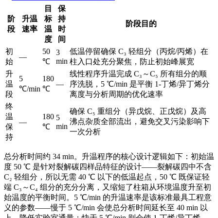
目
保
阶
升温
标
持
阶段目的
段
速率
温
时
度
间
初
50
低温停留确保 C₃ 轻组分（丙烷/丙烯）在
3
—
min
始
℃
柱入口处充分聚焦，防止初始峰展宽
升
线性程序升温完成 C₃～C₅ 所有组分的顺
5
180
温
—
序洗脱，5 ℃/min 是平衡 1-丁烯/异丁烯分
℃/min
℃
段
离度与分析周期的优化速率
终
确保 C₅ 重组分（异戊烷、正戊烷）及高
温
180
5
沸点杂质全部流出，避免交叉污染影响下
—
min
保
℃
一次分析
持
总分析时间约 34 min。升温程序的核心设计逻辑如下：初始温
度 50 ℃ 是针对裂解碳四样品特征的设计——裂解碳四中不含
C₂ 轻组分，所以无需 40 ℃ 以下的低温起点，50 ℃ 既保证轻
端 C₃～C₄ 组分的充分分离，又缩短了柱箱从环境温度升至初
始温度的平衡时间。5 ℃/min 的升温速率是该标准最具工程意
义的参数——慢于 5 ℃/min 会使总分析时间延长至 40 min 以
上、降低实验室通量；快于 5 ℃/min 则会使 1-丁烯/异丁烯