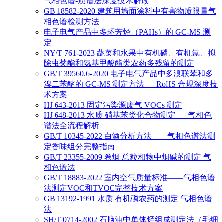
气相色谱-质谱法深度技术解读
GB 18582-2020 建筑用墙面涂料中有害物质限量气
相色谱检测方法
电子电气产品中多环芳烃（PAHs）的 GC-MS 测
定
NY/T 761-2023 蔬菜和水果中有机磷、有机氯、拟
除虫菊酯和氨基甲酸酯类农药多残留的测定
GB/T 39560.6-2020 电子电气产品中多溴联苯和多
溴二苯醚的 GC-MS 测定方法 — RoHS 合规深度技
术方案
HJ 643-2013 固定污染源废气 VOCs 测定
HJ 648-2013 水质 硝基苯类化合物测定 — 气相色
谱法全流程解析
GB/T 10345-2022 白酒分析方法——气相色谱法测
定香味组分完整指南
GB/T 23355-2009 卷烟 总粒相物中烟碱的测定 气
相色谱法
GB/T 18883-2022 室内空气质量标准——气相色谱
法测定VOC和TVOC完整技术方案
GB 13192-1991 水质 有机磷农药的测定 气相色谱
法
SH/T 0714-2002 石脑油中单体烃组成测定法（毛细