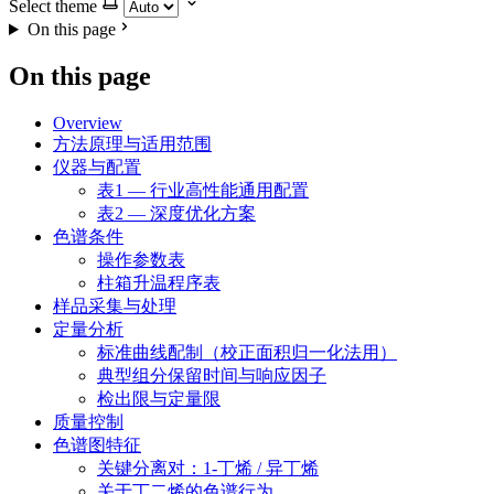
Select theme
On this page
On this page
Overview
方法原理与适用范围
仪器与配置
表1 — 行业高性能通用配置
表2 — 深度优化方案
色谱条件
操作参数表
柱箱升温程序表
样品采集与处理
定量分析
标准曲线配制（校正面积归一化法用）
典型组分保留时间与响应因子
检出限与定量限
质量控制
色谱图特征
关键分离对：1-丁烯 / 异丁烯
关于丁二烯的色谱行为