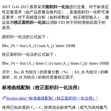
SH/T 1141-2015 推荐采用
面积归一化法
进行定量。对于标准定
性定量需求（如产品质量合格判定），直接面积归一化即可满
足要求；对于高精度分析（如科研数据、校正模型输入），建
议采用
校正面积归一化法
以消除 FID 对不同烃类响应因子的
差异。
面积归一化法的公式如下：
$$w_i% = \frac{A_i}{\sum A_j} \times 100$$
校正面积归一化法的公式如下：
$$w_i% = \frac{A_i \times f_i}{\sum (A_j \times f_j)} \times 100$$
式中：$w_i$ 为组分 i 的质量分数（%）；$A_i$ 为组分 i 的峰
面积；$f_i$ 为组分 i 的相对质量校正因子。
标准曲线配制（校正面积归一化法用）
Section titled “标准曲线配制（校正面积归一化法用）”
使用已知浓度的 C₃～C₅ 烃类混合标准气体（底气为高纯氮气