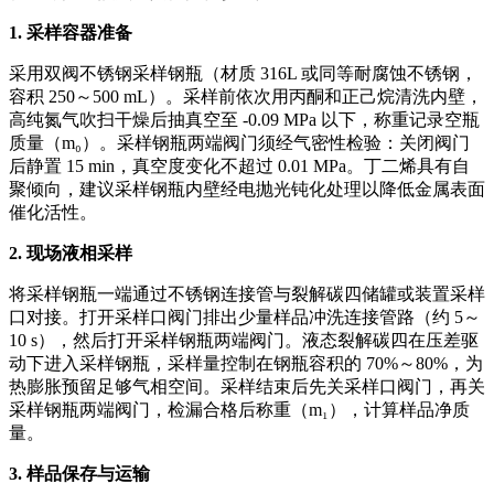
1. 采样容器准备
采用双阀不锈钢采样钢瓶（材质 316L 或同等耐腐蚀不锈钢，
容积 250～500 mL）。采样前依次用丙酮和正己烷清洗内壁，
高纯氮气吹扫干燥后抽真空至 -0.09 MPa 以下，称重记录空瓶
质量（m₀）。采样钢瓶两端阀门须经气密性检验：关闭阀门
后静置 15 min，真空度变化不超过 0.01 MPa。丁二烯具有自
聚倾向，建议采样钢瓶内壁经电抛光钝化处理以降低金属表面
催化活性。
2. 现场液相采样
将采样钢瓶一端通过不锈钢连接管与裂解碳四储罐或装置采样
口对接。打开采样口阀门排出少量样品冲洗连接管路（约 5～
10 s），然后打开采样钢瓶两端阀门。液态裂解碳四在压差驱
动下进入采样钢瓶，采样量控制在钢瓶容积的 70%～80%，为
热膨胀预留足够气相空间。采样结束后先关采样口阀门，再关
采样钢瓶两端阀门，检漏合格后称重（m₁），计算样品净质
量。
3. 样品保存与运输