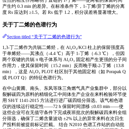
位点的相互作用略弱于直链的 1-丁烯——使两者的保留时间
产生约 0.3 min 的差异。在标准条件下，1-丁烯/异丁烯的分离
度 Rs 应达到 ≥1.5。若 Rs 低于 1.2，积分误差将显著增大。
关于丁二烯的色谱行为
Section titled “关于丁二烯的色谱行为”
1,3-丁二烯作为共轭二烯烃，在 Al₂O₃/KCl 柱上的保留强度高
于单烯烃——其沸点（-4.4 ℃）高于 1-丁烯（-6.3 ℃），但因
两个双键的共轭 π 电子体系与 Al₂O₃ 固定相产生更强的分子间
作用力，使其保留时间（15.2 min）反而晚于顺-2-丁烯（13.8
min），这是 Al₂O₃ PLOT 柱区别于其他固定相（如 Porapak Q
或 PLOT Q）的特征色谱行为。
在中山黄圃、南头、东凤等珠三角燃气具产业集群中，部分以
裂解碳四为原料的精细化工中间体生产企业在来料检验环节使
用 SH/T 1141-2015 方法进行进厂碳四组分筛选。该气相色谱
仪的连续运行稳定性——72 h 保留时间漂移 ≤0.03 min——使
这些企业可在无值守条件下完成夜班批次的裂解碳四来料全组
分筛选，确保丁二烯含量波动 ±2% 以上的异常来料在次日生
产投料前被提前标记拦截。 结合 N2010 色谱工作站的自动批