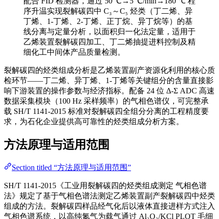
配合 FID 检测器，通过 50 ℃→5 ℃/min→180 ℃ 程
序升温实现裂解碳四中 C₃～C₅ 烃类（丁二烯、异
丁烯、1-丁烯、2-丁烯、正丁烷、异丁烷等）的基
线分离与定量分析，以面积归一化法定量，适用于
乙烯装置裂解碳四加工、丁二烯抽提进料控制及精
细化工中间体产品质量检测。
裂解碳四的烃类组成分析是乙烯装置副产资源化利用的核心质
检环节——丁二烯、异丁烯、1-丁烯等关键组分的含量直接影
响下游装置的操作参数与经济指标。配备 24 位 Δ-Σ ADC 高速
数据采集模块（100 Hz 采样频率）的气相色谱仪，可完整承
载 SH/T 1141-2015 标准对裂解碳四全组分分离的工程精度要
求，为石化企业提供高可靠性的烃类组成分析方案。
方法原理与适用范围
Section titled “方法原理与适用范围”
SH/T 1141-2015《工业用裂解碳四的烃类组成测定 气相色谱
法》规定了基于气相色谱法测定乙烯装置副产裂解碳四中烃类
组成的方法。裂解碳四样品经气化后以液体直接进样方式注入
气相色谱系统，以高纯氮气为载气通过 Al₂O₃/KCl PLOT 毛细