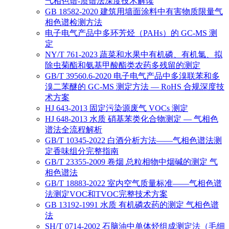
气相色谱-质谱法深度技术解读
GB 18582-2020 建筑用墙面涂料中有害物质限量气
相色谱检测方法
电子电气产品中多环芳烃（PAHs）的 GC-MS 测
定
NY/T 761-2023 蔬菜和水果中有机磷、有机氯、拟
除虫菊酯和氨基甲酸酯类农药多残留的测定
GB/T 39560.6-2020 电子电气产品中多溴联苯和多
溴二苯醚的 GC-MS 测定方法 — RoHS 合规深度技
术方案
HJ 643-2013 固定污染源废气 VOCs 测定
HJ 648-2013 水质 硝基苯类化合物测定 — 气相色
谱法全流程解析
GB/T 10345-2022 白酒分析方法——气相色谱法测
定香味组分完整指南
GB/T 23355-2009 卷烟 总粒相物中烟碱的测定 气
相色谱法
GB/T 18883-2022 室内空气质量标准——气相色谱
法测定VOC和TVOC完整技术方案
GB 13192-1991 水质 有机磷农药的测定 气相色谱
法
SH/T 0714-2002 石脑油中单体烃组成测定法（毛细