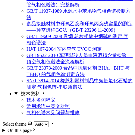
管气相色谱法）完整解析
GB/T 11937-1989 水源水中苯系物气相色谱检测方
法
食品接触材料中环氧乙烷和环氧丙烷残留量的测定
——顶空进样GC法（GB/T 23296.11-2009）
GB/T 19609-2008 卷烟 总粒相物中烟碱的测定 气
相色谱法
HJ/T 167-2004 室内空气 TVOC 测定
GB 19522-2010 车辆驾驶人员血液酒精含量检验 —
顶空气相色谱法全流程解析
GB/T 23373-2009 食品中抗氧化剂 BHA、BHT 与
TBHQ 的气相色谱测定方法
SN/T 3814-2014 橡胶和塑料制品中短链氯化石蜡的
测定 气相色谱-串联质谱法
技术资料
技术名词释义
常用术语中英文对照
气相色谱常见问题与维修
Select theme
On this page